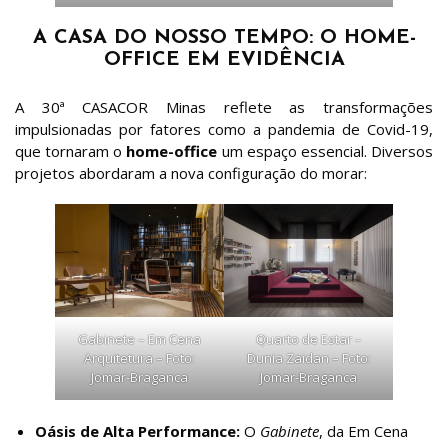
A CASA DO NOSSO TEMPO: O HOME-
OFFICE EM EVIDÊNCIA
A 30ª CASACOR Minas reflete as transformações
impulsionadas por fatores como a pandemia de Covid-19,
que tornaram o
home-office
um espaço essencial. Diversos
projetos abordaram a nova configuração do morar:
Gabinete – Em Cena
Quarto de Estar –
Arquitetura – Foto:
Dunia Zaidan – Foto:
Jomar-Braganca
Jomar-Braganca
Oásis de Alta Performance:
O
Gabinete
, da Em Cena