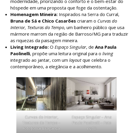
modernidade, priorizando o conforto e o bem-estar do
hóspede em uma proposta que foge da ostentação.
Homenagem Mineira:
Inspirados na Serra do Curral,
Bruna de Sá e Chico Casarões
criaram o
Curvas do
Interior, Texturas do Tempo
, um banheiro público que usa
mármore marrom da região de Barroso/MG para traduzir
as riquezas da paisagem mineira.
Living Integrado:
O
Espaço Singular
, de
Ana Paula
Paolinelli
, propõe uma leitura original para o
living
integrado ao jantar, com um
layout
que celebra o
contemporâneo, a elegância e a acolhimento.
Curvas do Interior,
Espaço Singular – Ana
Texturas do Tempo –
Paula Paolinelli – Foto
Foto Jomar Bragança.
ny18