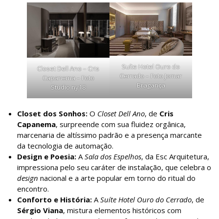
Suíte Hotel Ouro do
Closet Dell Ano – Cris
Cerrado – Foto Jomar
Capanema – Foto
Bragança
Studio ny18
Closet dos Sonhos:
O
Closet Dell Ano
, de
Cris
Capanema
, surpreende com sua fluidez orgânica,
marcenaria de altíssimo padrão e a presença marcante
da tecnologia de automação.
Design e Poesia:
A
Sala dos Espelhos
, da Esc Arquitetura,
impressiona pelo seu caráter de instalação, que celebra o
design
nacional e a arte popular em torno do ritual do
encontro.
Conforto e História:
A
Suíte Hotel Ouro do Cerrado
, de
Sérgio Viana
, mistura elementos históricos com