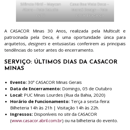
Silêncio Fértil – Maycon
Casa Boa Vista Deca –
Altera – Foto Estudio
Maraú Design – Foto
ny18
Jomar Bragança
A CASACOR Minas 30 Anos, realizada pela Multicult e
patrocinada pela Deca, é uma oportunidade única para
arquitetos,
designers
e entusiastas conferirem as principais
tendências do setor antes do encerramento.
SERVIÇO: ÚLTIMOS DIAS DA CASACOR
MINAS
Evento:
30ª CASACOR Minas Gerais
Data de Encerramento:
Domingo, 05 de Outubro
Local:
PUC Minas Lourdes (Rua da Bahia, 2020)
Horário de Funcionamento:
Terça a sexta-feira:
Bilheteria 14h às 21h | Visitação 14h às 22h.
Ingressos:
Disponíveis no
site
da CASACOR
(
www.casacor.abril.com.br
) ou na bilheteria do evento.