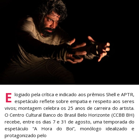
E
logiado pela crítica e indicado aos prêmios Shell e APTR,
espetáculo reflete sobre empatia e respeito aos seres
vivos; montagem celebra os 25 anos de carreira do artista.
O Centro Cultural Banco do Brasil Belo Horizonte (CCBB BH)
recebe, entre os dias 7 e 31 de agosto, uma temporada do
espetáculo “A Hora do Boi”, monólogo idealizado e
protagonizado pelo