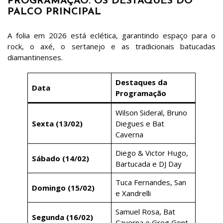
PROGRAMAÇÃO: OS DESTAQUES DO
PALCO PRINCIPAL
A folia em 2026 está eclética, garantindo espaço para o
rock, o axé, o sertanejo e as tradicionais batucadas
diamantinenses.
Destaques da
Data
Programação
Wilson Sideral, Bruno
Sexta (13/02)
Diegues e Bat
Caverna
Diego & Victor Hugo,
Sábado (14/02)
Bartucada e DJ Day
Tuca Fernandes, San
Domingo (15/02)
e Xandrelli
Samuel Rosa, Bat
Segunda (16/02)
Caverna e Greg Gont