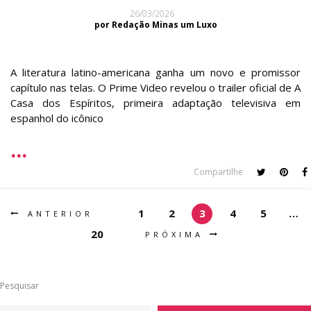
26/03/2026
por Redação Minas um Luxo
A literatura latino-americana ganha um novo e promissor
capítulo nas telas. O Prime Video revelou o trailer oficial de A
Casa dos Espíritos, primeira adaptação televisiva em
espanhol do icônico
Compartilhe
1
2
3
4
5
…
ANTERIOR
20
PRÓXIMA
Pesquisar