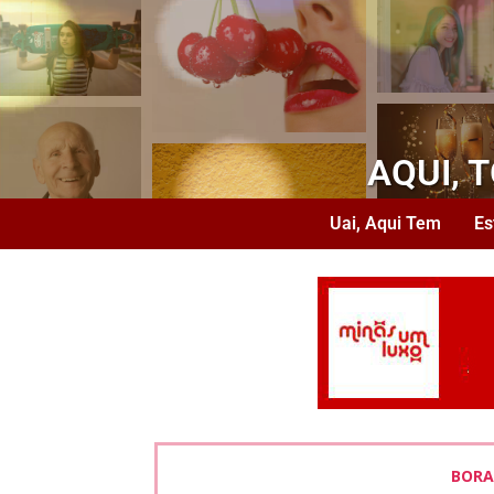
AQUI, 
Uai, Aqui Tem
Es
BORA