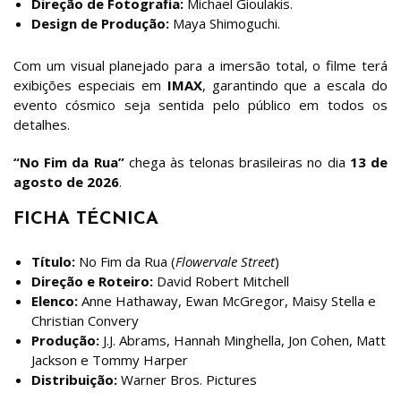
Direção de Fotografia:
Michael Gioulakis.
Design de Produção:
Maya Shimoguchi.
Com um visual planejado para a imersão total, o filme terá
exibições especiais em
IMAX
, garantindo que a escala do
evento cósmico seja sentida pelo público em todos os
detalhes.
“No Fim da Rua”
chega às telonas brasileiras no dia
13 de
agosto de 2026
.
FICHA TÉCNICA
Título:
No Fim da Rua (
Flowervale Street
)
Direção e Roteiro:
David Robert Mitchell
Elenco:
Anne Hathaway, Ewan McGregor, Maisy Stella e
Christian Convery
Produção:
J.J. Abrams, Hannah Minghella, Jon Cohen, Matt
Jackson e Tommy Harper
Distribuição:
Warner Bros. Pictures