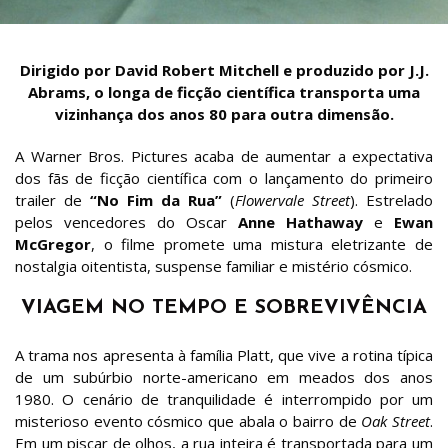
Dirigido por David Robert Mitchell e produzido por J.J.
Abrams, o longa de ficção científica transporta uma
vizinhança dos anos 80 para outra dimensão.
A Warner Bros. Pictures acaba de aumentar a expectativa
dos fãs de ficção científica com o lançamento do primeiro
trailer de
“No Fim da Rua”
(
Flowervale Street
). Estrelado
pelos vencedores do Oscar
Anne Hathaway
e
Ewan
McGregor
, o filme promete uma mistura eletrizante de
nostalgia oitentista, suspense familiar e mistério cósmico.
VIAGEM NO TEMPO E SOBREVIVÊNCIA
A trama nos apresenta à família Platt, que vive a rotina típica
de um subúrbio norte-americano em meados dos anos
1980. O cenário de tranquilidade é interrompido por um
misterioso evento cósmico que abala o bairro de
Oak Street
.
Em um piscar de olhos, a rua inteira é transportada para um