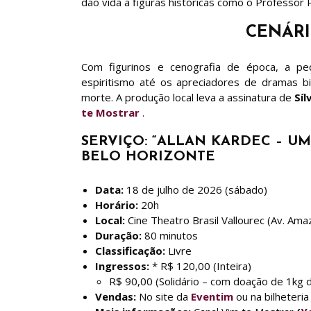
dão vida a figuras históricas como o Professor 
CENÁR
Com figurinos e cenografia de época, a peç
espiritismo até os apreciadores de dramas b
morte. A produção local leva a assinatura de
Síl
te Mostrar
.
SERVIÇO: “ALLAN KARDEC – U
BELO HORIZONTE
Data:
18 de julho de 2026 (sábado)
Horário:
20h
Local:
Cine Theatro Brasil Vallourec (Av. Ama
Duração:
80 minutos
Classificação:
Livre
Ingressos:
* R$ 120,00 (Inteira)
R$ 90,00 (Solidário – com doação de 1kg 
Vendas:
No site da
Eventim
ou na bilheteria