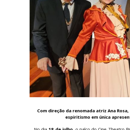
Com direção da renomada atriz Ana Rosa, 
espiritismo em única apresent
No dia
18 de julho
, o palco do Cine Theatro B