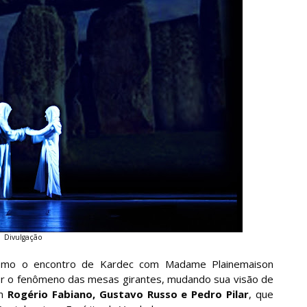
Divulgação
como o encontro de Kardec com Madame Plainemaison
or o fenômeno das mesas girantes, mudando sua visão de
om
Rogério Fabiano, Gustavo Russo e Pedro Pilar
, que