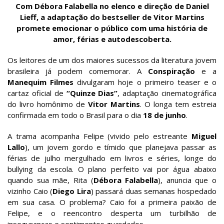
Com Débora Falabella no elenco e direção de Daniel
Lieff, a adaptação do bestseller de Vitor Martins
promete emocionar o público com uma história de
amor, férias e autodescoberta.
Os leitores de um dos maiores sucessos da literatura jovem
brasileira já podem comemorar. A
Conspiração
e a
Manequim Filmes
divulgaram hoje o primeiro teaser e o
cartaz oficial de
“Quinze Dias”
, adaptação cinematográfica
do livro homônimo de
Vitor Martins
. O longa tem estreia
confirmada em todo o Brasil para o dia
18 de junho
.
A trama acompanha Felipe (vivido pelo estreante
Miguel
Lallo
), um jovem gordo e tímido que planejava passar as
férias de julho mergulhado em livros e séries, longe do
bullying da escola. O plano perfeito vai por água abaixo
quando sua mãe, Rita (
Débora Falabella
), anuncia que o
vizinho Caio (
Diego Lira
) passará duas semanas hospedado
em sua casa. O problema? Caio foi a primeira paixão de
Felipe, e o reencontro desperta um turbilhão de