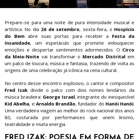
Prepare-se para uma noite de pura intensidade musical e
artística. No dia
26 de setembro
, sexta-feira, o
Hospício
do Bem
abre suas portas para receber a
Festa da
Insanidade
, um espetáculo que promete enlouquecer
emoções e despertar sentimentos adormecidos. O
Circo
da Meia-Noite
vai transformar o
Mercado Distrital
em
um palco de loucura, música e fantasia, trazendo de volta as
origens de uma celebração já icônica na cena cultural.
No centro desse encontro explosivo, o cantor e compositor
Fred Izak
divide o palco com dois nomes lendários da
música brasileira:
George Israel
, integrante do inesquecível
Kid Abelha
, e
Arnaldo Brandão
, fundador do
Hanói Hanói
.
Uma verdadeira viagem ao melhor do rock nacional dos anos
80, costurada por performances que unem lirismo,
teatralidade e muita energia.
FRED IZAK: POESIA EM FORMA DE