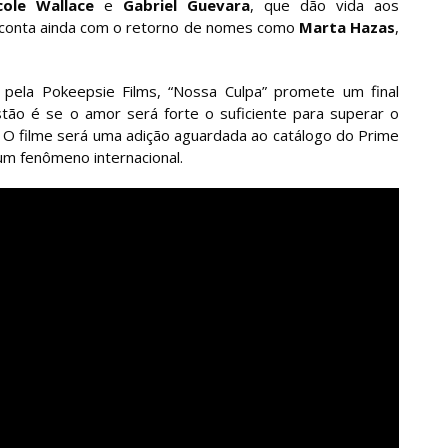
cole Wallace
e
Gabriel Guevara
, que dão vida aos
o conta ainda com o retorno de nomes como
Marta Hazas
,
pela Pokeepsie Films, “Nossa Culpa” promete um final
tão é se o amor será forte o suficiente para superar o
. O filme será uma adição aguardada ao catálogo do Prime
um fenômeno internacional.