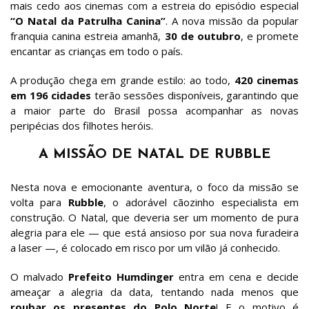
mais cedo aos cinemas com a estreia do episódio especial
“O Natal da Patrulha Canina”
. A nova missão da popular
franquia canina estreia amanhã,
30 de outubro
, e promete
encantar as crianças em todo o país.
A produção chega em grande estilo: ao todo,
420 cinemas
em 196 cidades
terão sessões disponíveis, garantindo que
a maior parte do Brasil possa acompanhar as novas
peripécias dos filhotes heróis.
A MISSÃO DE NATAL DE RUBBLE
Nesta nova e emocionante aventura, o foco da missão se
volta para
Rubble
, o adorável cãozinho especialista em
construção. O Natal, que deveria ser um momento de pura
alegria para ele — que está ansioso por sua nova furadeira
a laser —, é colocado em risco por um vilão já conhecido.
O malvado
Prefeito Humdinger
entra em cena e decide
ameaçar a alegria da data, tentando nada menos que
roubar os presentes do Polo Norte
! E o motivo é