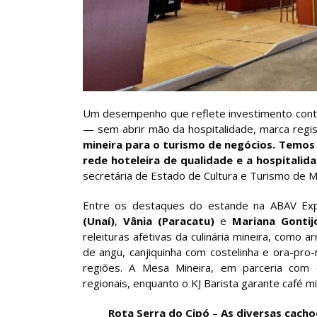
Um desempenho que reflete investimento contín
— sem abrir mão da hospitalidade, marca regi
mineira para o turismo de negócios. Temos
rede hoteleira de qualidade e a hospitalida
secretária de Estado de Cultura e Turismo de M
Entre os destaques do estande na ABAV Ex
(Unaí)
,
Vânia (Paracatu)
e
Mariana Gontij
releituras afetivas da culinária mineira, como a
de angu, canjiquinha com costelinha e ora-pro
regiões. A Mesa Mineira, em parceria com 
regionais, enquanto o KJ Barista garante café m
Rota Serra do Cipó
–
As diversas cachoe