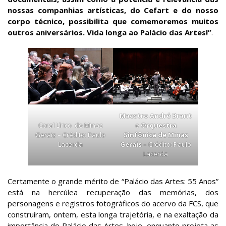
nossas companhias artísticas, do Cefart e do nosso
corpo técnico, possibilita que comemoremos muitos
outros aniversários. Vida longa ao Palácio das Artes!”
.
Maestro André Brant
Coral Lírico de Minas
e
Orquestra
Gerais – Crédito: Paulo
Sinfônica de Minas
Lacerda
Gerais
– Crédito: Paulo
Lacerda
Certamente o grande mérito de “Palácio das Artes: 55 Anos”
está na hercúlea recuperação das memórias, dos
personagens e registros fotográficos do acervo da FCS, que
construíram, ontem, esta longa trajetória, e na exaltação da
importância do Palácio das Artes, hoje, enquanto projeta as