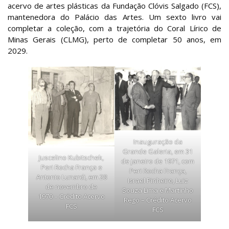
acervo de artes plásticas da Fundação Clóvis Salgado (FCS),
mantenedora do Palácio das Artes. Um sexto livro vai
completar a coleção, com a trajetória do Coral Lírico de
Minas Gerais (CLMG), perto de completar 50 anos, em
2029.
Inauguração da
Grande Galeria, em 31
Juscelino Kubitschek,
de janeiro de 1971, com
Peri Rocha França e
Peri Rocha França,
Antonio Lunardi, em 28
Israel Pinheiro, Luiz
de novembro de
Souza Lima e Martinho
1970 – Crédito Acervo
Rego – Crédito Acervo
FCS
FCS