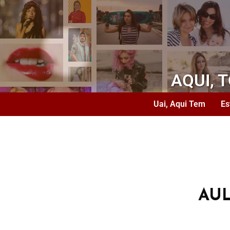
AQUI, 
Uai, Aqui Tem
Es
AU