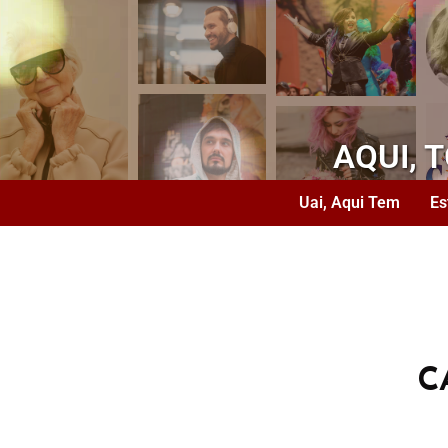
AQUI, 
Uai, Aqui Tem
Es
C