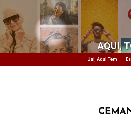
AQUI, 
Uai, Aqui Tem
Es
CEMA