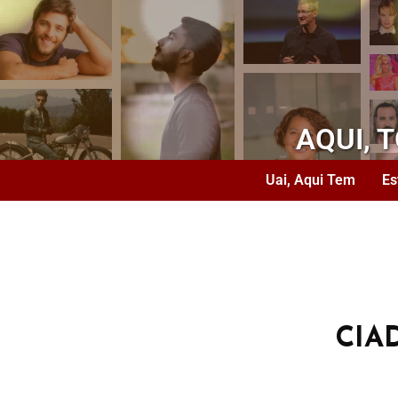
AQUI, 
Uai, Aqui Tem
Es
CIA