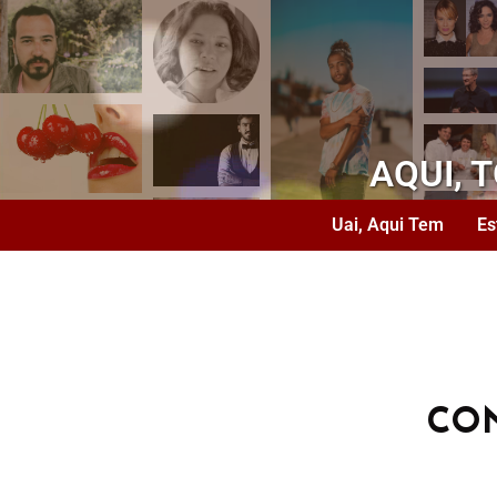
AQUI, 
Uai, Aqui Tem
Es
CO