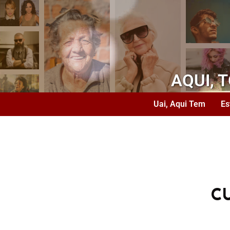
AQUI, 
Uai, Aqui Tem
Es
C