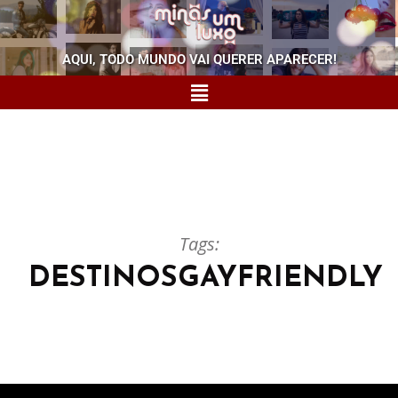
AQUI, TODO MUNDO VAI QUERER APARECER!
Tags:
DESTINOSGAYFRIENDLY