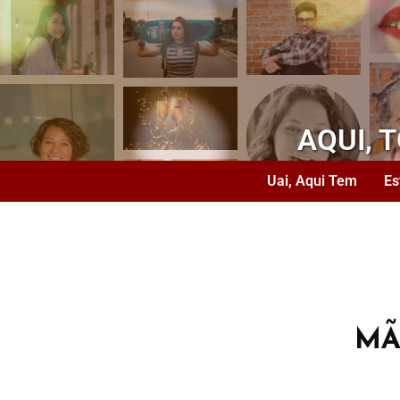
AQUI, 
Uai, Aqui Tem
Es
MÃ