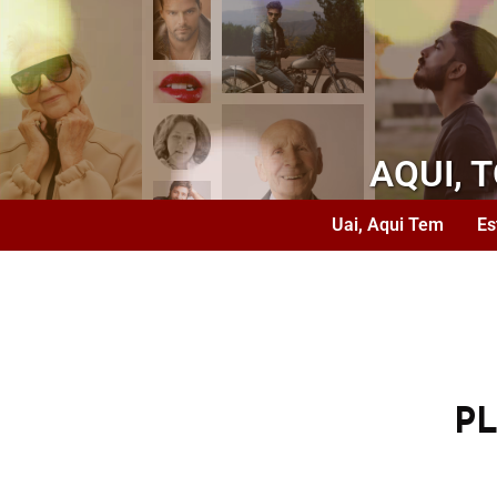
AQUI, 
Uai, Aqui Tem
Es
P