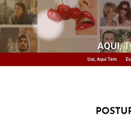
AQUI, 
Uai, Aqui Tem
Es
POSTU