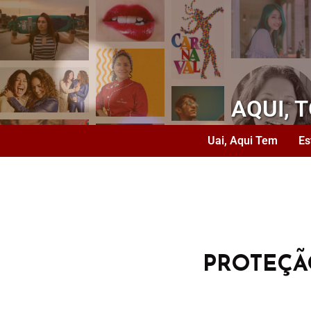
AQUI, 
Uai, Aqui Tem
Es
PROTEÇ