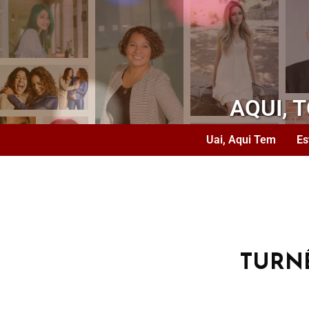
AQUI, 
Uai, Aqui Tem
Es
TURN