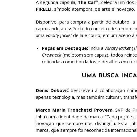
A segunda cápsula,
The Cal™
, celebra um dos 
PIRELLI
, símbolo atemporal de arte e inovação.
Disponível para compra a partir de outubro, a
capturando a essência do conceito de tempo c
uma
varsity jacket
de lã e couro, em um aceno à s
Peças em Destaque:
Inclui a
varsity jacket
(
T
Crewneck
(moletom sem capuz), todos reinter
refinadas como bordados e detalhes em tec
UMA BUSCA INC
Denis Deković
descreveu a colaboração com
apenas tecnologia, mas também cultura”, tran
Marco Maria Tronchetti Provera
, SVP da Pi
linha com a identidade da marca. “Cada peça e c
inovação que sempre nos distinguiu. Esta li
marca, que sempre foi reconhecida internaciona