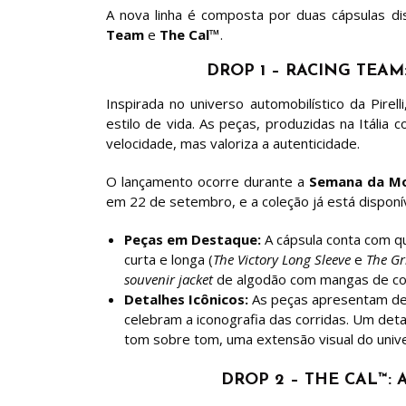
A nova linha é composta por duas cápsulas dist
Team
e
The Cal™
.
DROP 1 – RACING TEA
Inspirada no universo automobilístico da Pirell
estilo de vida. As peças, produzidas na Itália
velocidade, mas valoriza a autenticidade.
O lançamento ocorre durante a
Semana da Mo
em 22 de setembro, e a coleção já está disponí
Peças em Destaque:
A cápsula conta com qu
curta e longa (
The Victory Long Sleeve
e
The Gr
souvenir jacket
de algodão com mangas de co
Detalhes Icônicos:
As peças apresentam de
celebram a iconografia das corridas. Um det
tom sobre tom, uma extensão visual do univ
DROP 2 – THE CAL™: 