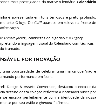
ícones mais prestigiados da marca: o lendário
Calendário
 linha é apresentada em tons terrosos e preto profundo,
omo arte. O logo
The Cal™
aparece em relevo na frente de
ofisticação.
he Archive Jacket
), camisetas de algodão e o
Legacy
pretando a linguagem visual do Calendário com técnicas
ido tramado.
ANSÁVEL POR INOVAÇÃO
o uma oportunidade de celebrar uma marca que “não é
sformando performance em ícone.
relli Design & Assets Conversion, destacou o encaixe da
ada detalhe desta coleção refletem a incansável busca por
nha se encaixa perfeitamente com a identidade da nossa
lmente por seu estilo e
glamour
,” afirmou.