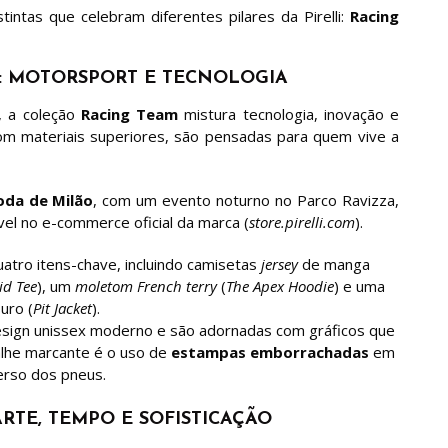
intas que celebram diferentes pilares da Pirelli:
Racing
M: MOTORSPORT E TECNOLOGIA
i, a coleção
Racing Team
mistura tecnologia, inovação e
 com materiais superiores, são pensadas para quem vive a
da de Milão
, com um evento noturno no Parco Ravizza,
vel no e-commerce oficial da marca (
store.pirelli.com
).
atro itens-chave, incluindo camisetas
jersey
de manga
id Tee
), um
moletom French terry
(
The Apex Hoodie
) e uma
uro (
Pit Jacket
).
sign unissex moderno e são adornadas com gráficos que
alhe marcante é o uso de
estampas emborrachadas
em
erso dos pneus.
ARTE, TEMPO E SOFISTICAÇÃO