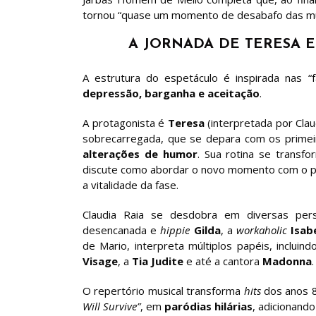
tornou “quase um momento de desabafo das mu
A JORNADA DE TERESA E
A estrutura do espetáculo é inspirada nas 
depressão, barganha e aceitação
.
A protagonista é
Teresa
(interpretada por Clau
sobrecarregada, que se depara com os prime
alterações de humor
. Sua rotina se transf
discute como abordar o novo momento com o p
a vitalidade da fase.
Claudia Raia se desdobra em diversas per
desencanada e
hippie
Gilda
, a
workaholic
Isab
de Mario, interpreta múltiplos papéis, incluin
Visage
, a
Tia Judite
e até a cantora
Madonna
.
O repertório musical transforma
hits
dos anos 
Will Survive”
, em
paródias hilárias
, adicionand