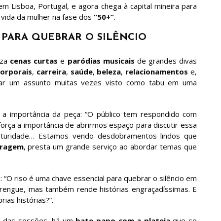
m Lisboa, Portugal, e agora chega à capital mineira para
a vida da mulher na fase dos
“50+”
.
 PARA QUEBRAR O SILÊNCIO
iza
cenas curtas
e
paródias musicais
de grandes divas
orporais
,
carreira
,
saúde
,
beleza
,
relacionamentos
e,
rmar um assunto muitas vezes visto como tabu em uma
 a importância da peça: “O público tem respondido com
orça a importância de abrirmos espaço para discutir essa
aturidade… Estamos vendo desdobramentos lindos que
oragem
, presta um grande serviço ao abordar temas que
 “O riso é uma chave essencial para quebrar o silêncio em
engue, mas também rende histórias engraçadíssimas. E
ias histórias?”.
l das sessões, há um
bate-papo com a plateia
que se