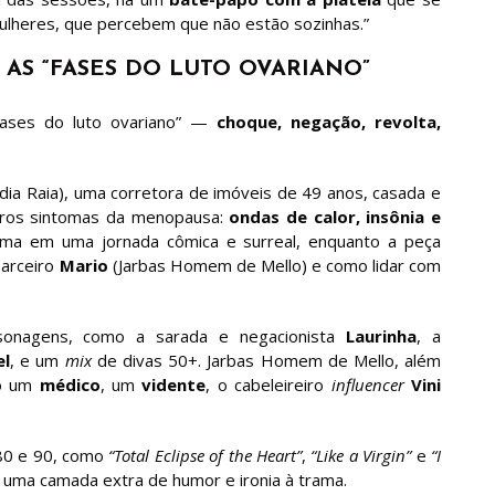
lheres, que percebem que não estão sozinhas.”
 AS “FASES DO LUTO OVARIANO”
“fases do luto ovariano” —
choque, negação, revolta,
dia Raia), uma corretora de imóveis de 49 anos, casada e
iros sintomas da menopausa:
ondas de calor, insônia e
orma em uma jornada cômica e surreal, enquanto a peça
arceiro
Mario
(Jarbas Homem de Mello) e como lidar com
sonagens, como a sarada e negacionista
Laurinha
, a
el
, e um
mix
de divas 50+. Jarbas Homem de Mello, além
do um
médico
, um
vidente
, o cabeleireiro
influencer
Vini
80 e 90, como
“Total Eclipse of the Heart”
,
“Like a Virgin”
e
“I
o uma camada extra de humor e ironia à trama.