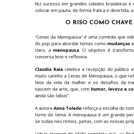
fez sucesso em grandes cidades brasileiras e e
colocar em pauta, de forma franca e divertida, 
O RISO COMO CHAVE
“Cenas da Menopausa” é uma comédia que util
do pop para abordar temas como
mudanças c
claro, a
menopausa
. O objetivo é transfo
conversa leve e reflexiva.
Claudia Raia
celebra a recepção do público e
muito carinho a Cenas de Menopausa, o que ref
fase da vida da mulher e os desafios da m
nascem da arte, que, com
humor, leveza e c
ainda são tabus”.
A autora
Anna Toledo
reforça a escolha do tom:
torno do tema. A menopausa é um grande perr
se todas nós rirmos, juntas, com as nossas própr
Jarbas Homem de Mello completa que, ao fina