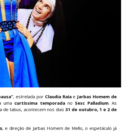
pausa”
, estrelada por
Claudia Raia
e
Jarbas Homem de
a uma
curtíssima temporada
no
Sesc Palladium
. As
a de tabus, acontecem nos dias
31 de outubro, 1 e 2 de
o
, e direção de Jarbas Homem de Mello, o espetáculo já