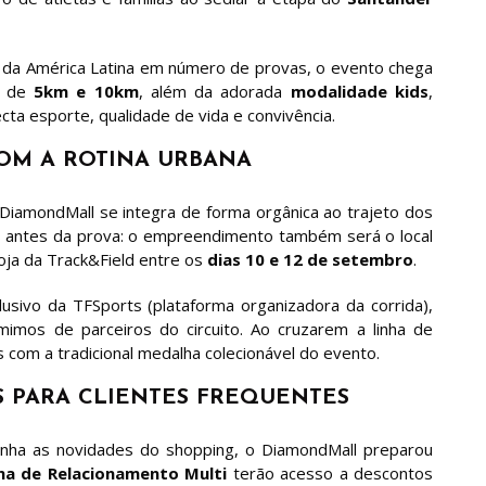
ua da América Latina em número de provas, o evento chega
s de
5km e 10km
, além da adorada
modalidade kids
,
a esporte, qualidade de vida e convivência.
OM A ROTINA URBANA
 DiamondMall se integra de forma orgânica ao trajeto dos
as antes da prova: o empreendimento também será o local
 loja da Track&Field entre os
dias 10 e 12 de setembro
.
lusivo da TFSports (plataforma organizadora da corrida),
 mimos de parceiros do circuito. Ao cruzarem a linha de
 com a tradicional medalha colecionável do evento.
S PARA CLIENTES FREQUENTES
nha as novidades do shopping, o DiamondMall preparou
a de Relacionamento Multi
terão acesso a descontos