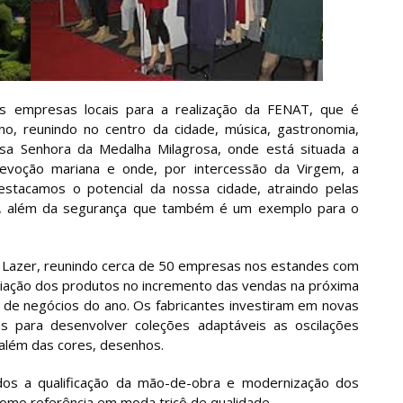
 empresas locais para a realização da FENAT, que é
no, reunindo no centro da cidade, música, gastronomia,
ssa Senhora da Medalha Milagrosa, onde está situada a
evoção mariana e onde, por intercessão da Virgem, a
stacamos o potencial da nossa cidade, atraindo pelas
da, além da segurança que também é um exemplo para o
e Lazer, reunindo cerca de 50 empresas nos estandes com
 criação dos produtos no incremento das vendas na próxima
o de negócios do ano. Os fabricantes investiram em novas
s para desenvolver coleções adaptáveis as oscilações
, além das cores, desenhos.
dos a qualificação da mão-de-obra e modernização dos
como referência em moda tricô de qualidade.