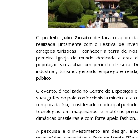
O prefeito
Júlio Zucato
destaca o apoio das
realizada juntamente com o Festival de Inver
atrações turísticas, conhecer a terra de No
primeira Igreja do mundo dedicada a esta d
população viu acabar um período de seca. De
indústria , turismo, gerando emprego e ren
público.
O evento, é realizada no Centro de Exposição 
suas grifes do polo confeccionista mineiro e a
temporada fria, considerado o principal períod
tecnologias em maquinários e matérias-prima
climáticas brasileiras e com forte apelo fashion
A pesquisa e o investimento em design, alia
maquinários, consolidam o Polo de Monte Sião 