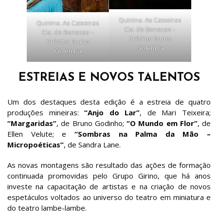
Quinina. As Caixeiras
Quinina. As Caixeiras
Cia. de Bonecas –
Cia. de Bonecas –
Crédito: Bruno
Crédito: Bruno
Golemba
Golemba
ESTREIAS E NOVOS TALENTOS
Um dos destaques desta edição é a estreia de quatro
produções mineiras:
“Anjo do Lar”
, de Mari Teixeira;
“Margaridas”
, de Bruno Godinho;
“O Mundo em Flor”
, de
Ellen Velute; e
“Sombras na Palma da Mão –
Micropoéticas”
, de Sandra Lane.
As novas montagens são resultado das ações de formação
continuada promovidas pelo Grupo Girino, que há anos
investe na capacitação de artistas e na criação de novos
espetáculos voltados ao universo do teatro em miniatura e
do teatro lambe-lambe.