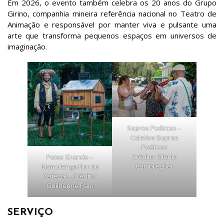
Em 2026, o evento também celebra os 20 anos do Grupo
Girino, companhia mineira referência nacional no Teatro de
Animação e responsável por manter viva e pulsante uma
arte que transforma pequenos espaços em universos de
imaginação.
Sopros Poéticos –
Coletivo Sopros
Poéticos
Crédito: Glenio
Peixe Grande –
Campregher
Mamulengo Flor do
Cafezal – Crédito:
Guilherme Pam
SERVIÇO