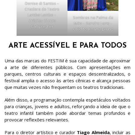
Denise di Santos –
Criadora do Teatro
Lambe Lambe –
Sombras na Palma da
Crédito: Glenio
Mão – Sandra Lane –
Campregher
Crédito: Koamy Leung
ARTE ACESSÍVEL E PARA TODOS
Uma das marcas do FESTIM é sua capacidade de aproximar
a arte de diferentes públicos. Com apresentações em
parques, centros culturais e espaços descentralizados, o
festival amplia o acesso às artes cênicas e alcança pessoas
que muitas vezes não frequentam os teatros tradicionais.
Além disso, a programação contempla espetáculos voltados
para crianças, jovens e adultos, reforçando a ideia de que o
teatro infantil também pode abordar temas profundos e
provocar reflexões relevantes.
Para o diretor artístico e curador
Tiago Almeida
, incluir as