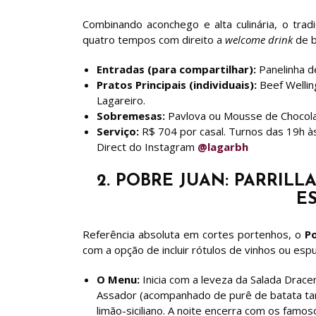
Combinando aconchego e alta culinária, o trad
quatro tempos com direito a
welcome drink
de b
Entradas (para compartilhar):
Panelinha de
Pratos Principais (individuais):
Beef Wellin
Lagareiro.
Sobremesas:
Pavlova ou Mousse de Chocola
Serviço:
R$ 704 por casal. Turnos das 19h à
Direct do Instagram
@lagarbh
2. POBRE JUAN: PARRIL
ES
Referência absoluta em cortes portenhos, o
P
com a opção de incluir rótulos de vinhos ou esp
O Menu:
Inicia com a leveza da Salada Dracen
Assador (acompanhado de purê de batata tart
limão-siciliano. A noite encerra com os famo