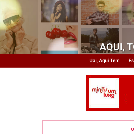
AQUI, 
Uai, Aqui Tem
Es
U