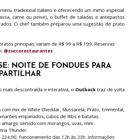
enu tradicional italiano e oferecendo um mimo especial:
assa, carne ou peixe), o buffet de saladas e antepastos
orados. O chef também preparou uma sugestão de prato
ratos principais variam de R$ 99 a R$ 199. Reservas
m:
@zuccorestaurantes
SE: NOITE DE FONDUES PARA
PARTILHAR
mais descontraída e interativa, o
Outback
traz de volta
 com mix de White Cheddar, Mussarela, Prato, Emmental,
amarões empanados, cubos de Ribs e batatas.
 amargo servido com morangos, uvas, mini
anna Thunder.
224,90. Funcionamento das 12h às 23h. Informações