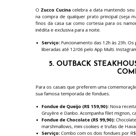
O
Zucco Cucina
celebra a data mantendo seu m
na compra de qualquer prato principal (seja m
finos da casa sai como cortesia para os nam
inédita e exclusiva para a noite.
Serviço:
Funcionamento das 12h às 23h. Os p
liberadas até 12/06 pelo App Multi. Instagra
5. OUTBACK STEAKHOU
COM
Para os casais que preferem uma comemoração 
sua famosa temporada de fondues.
Fondue de Queijo (R$ 159,90):
Nova receita
Gruyère e Danbo. Acompanha filet mignon, c
Fondue de Chocolate (R$ 99,90):
Chocolate
marshmallows, mini cookies e trufas de Hav
Serviço:
Combo com os dois fondues por R$ 