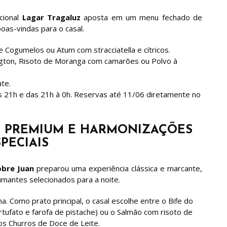
icional
Lagar Tragaluz
aposta em um menu fechado de
oas-vindas para o casal.
 Cogumelos ou Atum com stracciatella e cítricos.
gton, Risoto de Moranga com camarões ou Polvo à
te.
s 21h e das 21h à 0h. Reservas até 11/06 diretamente no
LA PREMIUM E HARMONIZAÇÕES
PECIAIS
obre Juan
preparou uma experiência clássica e marcante,
umantes selecionados para a noite.
a. Como prato principal, o casal escolhe entre o Bife do
ufato e farofa de pistache) ou o Salmão com risoto de
sos Churros de Doce de Leite.