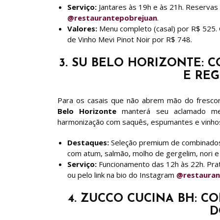
Serviço:
Jantares às 19h e às 21h. Reservas 
@restaurantepobrejuan
.
Valores:
Menu completo (casal) por R$ 525.
de Vinho Mevi Pinot Noir por R$ 748.
3. SU BELO HORIZONTE:
E RE
Para os casais que não abrem mão do frescor
Belo Horizonte
manterá seu aclamado men
harmonização com saquês, espumantes e vinhos
Destaques:
Seleção premium de combinados, 
com atum, salmão, molho de gergelim, nori e 
Serviço:
Funcionamento das 12h às 22h. Prat
ou pelo link na bio do Instagram
@restauran
4. ZUCCO CUCINA BH: C
D