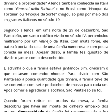
dinheiro e prosperidade? A lenda também conhecida na Itália
como “
Gnocchi della Fortuna
” e no Brasil como “Nhoque da
Fortuna” ou “Nhoque da Sorte” chegou ao país por meio dos
imigrantes italianos no século 19.
Segundo a lenda, em uma noite de 29 de dezembro, São
Pantaleão, um santo católico vivido no século IV, perambulou
maltrapilho por um vilarejo da Itália. Com muita fome, ele
bateu à porta da casa de uma família numerosa e com pouca
comida na mesa. Apesar disso, a família fez questão de
dividir o jantar com o desconhecido.
E adivinha o que a família estava jantando? Sim, dividiram o
que estavam comendo: nhoque! Para dividir com São
Pantaleão a pouca quantidade que tinham, a família teve de
se contentar com sete pedacinhos de massa para cada um.
Após comer e agradecer a acolhida, São Pantaleão se foi.
Quando foram retirar os prados da mesa, a família
descobriu que havia um monte de dinheiro embaixo dos
pratos.
Generosidade
da família foi recompensada e fez