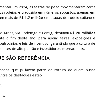
ental. Em 2024, as festas de peão movimentaram cerca
 dos rodeios é traduzida em números robustos: apenas em
mam mais de
R$ 1,7 milhão
em etapas de rodeio cutiano e
de Minas, via Codemge e Cemig, destinou
R$ 20 milhões
é o fim deste ano) para apoiar feiras, exposições e
atrocínios e leis de incentivo, garantindo que a cultura de
itantes de alto padrão e investidores internacionais.
UE SÃO REFERÊNCIA
lidados que já fazem parte do roteiro de quem busca
 Entre os destaques estão:
).
how.