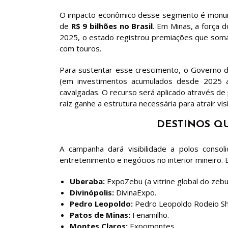
O impacto econômico desse segmento é monum
de
R$ 9 bilhões no Brasil
. Em Minas, a força
2025, o estado registrou premiações que so
com touros.
Para sustentar esse crescimento, o Governo 
(em investimentos acumulados desde 2025 at
cavalgadas. O recurso será aplicado através de p
raiz ganhe a estrutura necessária para atrair vis
DESTINOS Q
A campanha dará visibilidade a polos conso
entretenimento e negócios no interior mineiro.
Uberaba:
ExpoZebu (a vitrine global do zebu
Divinópolis:
DivinaExpo.
Pedro Leopoldo:
Pedro Leopoldo Rodeio S
Patos de Minas:
Fenamilho.
Montes Claros:
Expomontes.