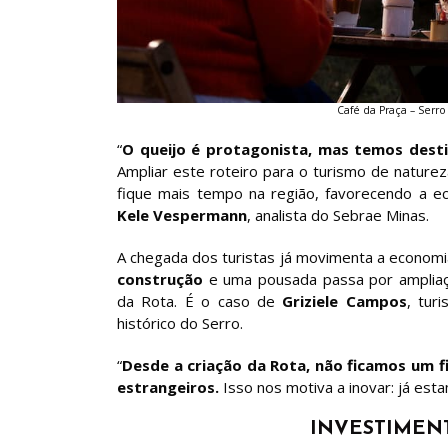
Café da Praça – Serr
“
O queijo é protagonista, mas temos dest
Ampliar este roteiro para o turismo de natureza
fique mais tempo na região, favorecendo a eco
Kele Vespermann
, analista do Sebrae Minas.
A chegada dos turistas já movimenta a economi
construção
e uma pousada passa por ampliaç
da Rota. É o caso de
Griziele Campos
, tur
histórico do Serro.
“
Desde a criação da Rota, não ficamos um f
estrangeiros.
Isso nos motiva a inovar: já est
INVESTIMEN