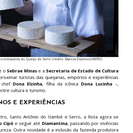
e incentivadora do Queijo do Serro Crédito: Marcus Desimoni/NITRO
re o
Sebrae Minas
e a
Secretaria de Estado de Cultura
proximar turistas das queijarias, empórios e experiências
a chef
Dona Elzinha
, filha da icônica
Dona Lucinha
–,
tre cultura e turismo.
NOS E EXPERIÊNCIAS
ntro, Santo Antônio do Itambé e Serro, a Rota agora se
o Cipó
e seguir até
Diamantina
, passando por vivências
reza. Outra novidade é a inclusão da fazenda produtora