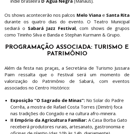
indie brasileira
D´Água Negra
(Manaus).
Os shows acontecerão nos palcos
Melo Viana
e
Santa Rita
durante os quatro dias do evento. O Teatro Municipal
sediará o
Sabará Jazz Festival
, com shows de grupos
como Tininho Silva e Banda e Stephan Kurmann & Grupo.
PROGRAMAÇÃO ASSOCIADA: TURISMO E
PATRIMÔNIO
Além da festa nas praças, a Secretária de Turismo Jussara
Paim ressalta que o Festival será um momento de
valorização do Patrimônio de Sabará, com eventos
associados no Centro Histórico:
Exposição “O Sagrado de Minas”:
No Solar do Padre
Corrêa, a mostra de Rafael Costa Torres (Dimitri) foca
nas tradições do Congado e na cultura afro-mineira.
II Empório da Agricultura Familiar:
A Casa Borba Gato
receberá produtores rurais, artesanato, gastronomia e
oficinas de plantio (das 10h às 14h, diariamente).