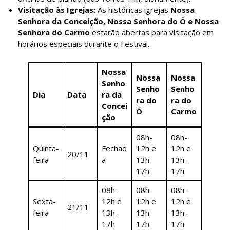
Visitação às Igrejas:
As históricas igrejas
Nossa
Senhora da Conceição, Nossa Senhora do Ó e Nossa
Senhora do Carmo
estarão abertas para visitação em
horários especiais durante o Festival.
Nossa
Nossa
Nossa
Senho
Senho
Senho
Dia
Data
ra da
ra do
ra do
Concei
Ó
Carmo
ção
08h-
08h-
Quinta-
Fechad
12h e
12h e
20/11
feira
a
13h-
13h-
17h
17h
08h-
08h-
08h-
Sexta-
12h e
12h e
12h e
21/11
feira
13h-
13h-
13h-
17h
17h
17h