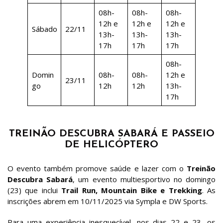
08h-
08h-
08h-
12h e
12h e
12h e
Sábado
22/11
13h-
13h-
13h-
17h
17h
17h
08h-
Domin
08h-
08h-
12h e
23/11
go
12h
12h
13h-
17h
TREINÃO DESCUBRA SABARÁ E PASSEIO
DE HELICÓPTERO
O evento também promove saúde e lazer com o
Treinão
Descubra Sabará
, um evento multiesportivo no domingo
(23) que inclui
Trail Run, Mountain Bike e Trekking
. As
inscrições abrem em 10/11/2025 via Sympla e DW Sports.
Para uma experiência inesquecível, nos dias 22 e 23, os