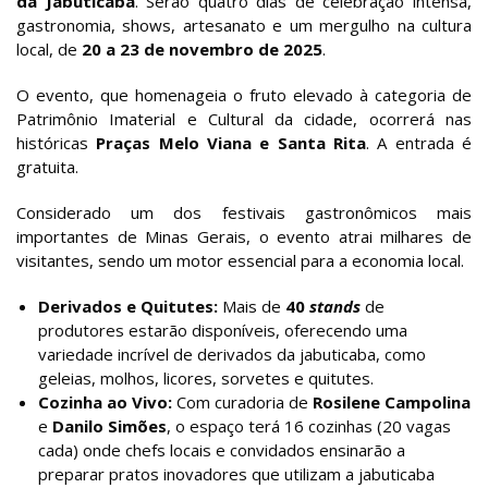
da Jabuticaba
. Serão quatro dias de celebração intensa,
gastronomia, shows, artesanato e um mergulho na cultura
local, de
20 a 23 de novembro de 2025
.
O evento, que homenageia o fruto elevado à categoria de
Patrimônio Imaterial e Cultural da cidade, ocorrerá nas
históricas
Praças Melo Viana e Santa Rita
. A entrada é
gratuita.
Considerado um dos festivais gastronômicos mais
importantes de Minas Gerais, o evento atrai milhares de
visitantes, sendo um motor essencial para a economia local.
Derivados e Quitutes:
Mais de
40
stands
de
produtores estarão disponíveis, oferecendo uma
variedade incrível de derivados da jabuticaba, como
geleias, molhos, licores, sorvetes e quitutes.
Cozinha ao Vivo:
Com curadoria de
Rosilene Campolina
e
Danilo Simões
, o espaço terá 16 cozinhas (20 vagas
cada) onde chefs locais e convidados ensinarão a
preparar pratos inovadores que utilizam a jabuticaba