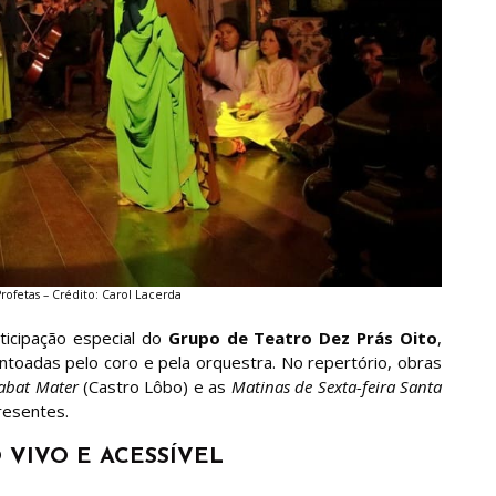
rofetas – Crédito: Carol Lacerda
ticipação especial do
Grupo de Teatro Dez Prás Oito
,
ntoadas pelo coro e pela orquestra. No repertório, obras
abat Mater
(Castro Lôbo) e as
Matinas de Sexta-feira Santa
resentes.
 VIVO E ACESSÍVEL