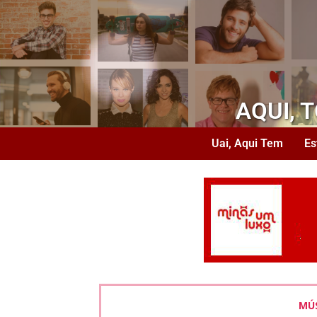
AQUI, 
Uai, Aqui Tem
Es
MÚS