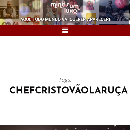
AQUI, TODO MUNDO VAI QUERER APARECER!
Tags:
CHEFCRISTOVÃOLARUÇA