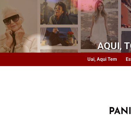
AQUI, 
Uai, Aqui Tem
Es
PAN