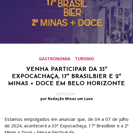
GASTRONOMIA
TURISMO
VENHA PARTICIPAR DA 33ª
EXPOCACHAÇA, 17ª BRASILBIER E 2ª
MINAS + DOCE EM BELO HORIZONTE
22/05/2024
por Redação Minas um Luxo
Estamos empolgados em anunciar que, de 04 a 07 de julho
de 2024, acontecerá a 33ª Expocachaça, 17ª Brasilbier e a 2ª
Minas + Doce – Feira e Festival da