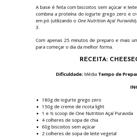
A base é feita com biscoitos sem açúcar e leit
combina a proteína do iogurte grego zero e cre
em pó (utilizando o
One Nutrition Açaí Puravida
)
3.
Com apenas 25 minutos de preparo e mais uma
para começar o dia da melhor forma.
RECEITA: CHEESE
Dificuldade:
Média
Tempo de Prepa
IN
180g de iogurte grego zero
150g de creme de ricota light
1 e ½ scoop de One Nutrition Açaí Puravida
4 colheres de sopa de chia
60g biscoitos sem açúcar
2 colheres de sopa de leite vegetal