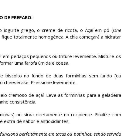
 DE PREPARO:
o iogurte grego, o creme de ricota, o Açaí em pó (
One
a fique totalmente homogênea. A chia começará a hidratar
r em pedaços pequenos ou triture levemente. Misture-os
 formar uma farofa úmida e coesa.
e biscoito no fundo de duas forminhas sem fundo (ou
 do cheesecake. Pressione levemente.
io cremoso de açaí. Leve as forminhas para a geladeira
nhe consistência.
nhas) ou sirva diretamente no recipiente. Finalize com
e extra de sabor e antioxidantes.
 funciona perfeitamente em taças ou potinhos, sendo servida