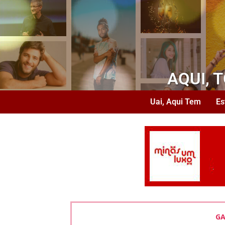
AQUI, 
Uai, Aqui Tem
Es
GA