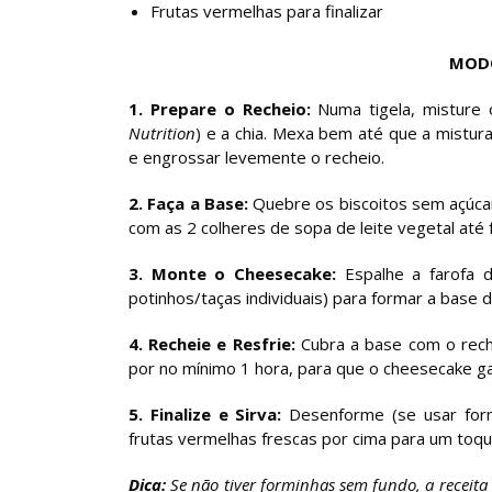
Frutas vermelhas para finalizar
MODO
1. Prepare o Recheio:
Numa tigela, misture 
Nutrition
) e a chia. Mexa bem até que a mistur
e engrossar levemente o recheio.
2. Faça a Base:
Quebre os biscoitos sem açúca
com as 2 colheres de sopa de leite vegetal até
3. Monte o Cheesecake:
Espalhe a farofa d
potinhos/taças individuais) para formar a base
4. Recheie e Resfrie:
Cubra a base com o reche
por no mínimo 1 hora, para que o cheesecake ga
5. Finalize e Sirva:
Desenforme (se usar formi
frutas vermelhas frescas por cima para um toqu
Dica:
Se não tiver forminhas sem fundo, a receita