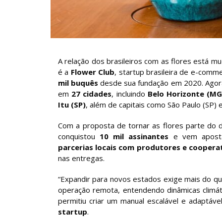
A relação dos brasileiros com as flores está 
é a
Flower Club
, startup brasileira de e-comm
mil buquês
desde sua fundação em 2020. Agora,
em
27 cidades
, incluindo
Belo Horizonte (MG)
Itu (SP)
, além de capitais como São Paulo (SP) e
Com a proposta de tornar as flores parte do d
conquistou
10 mil assinantes
e vem aposta
parcerias locais com produtores e coopera
nas entregas.
“Expandir para novos estados exige mais do qu
operação remota, entendendo dinâmicas climáti
permitiu criar um manual escalável e adaptáve
startup
.