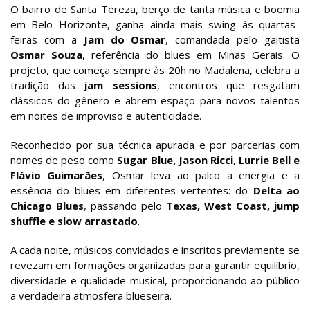
O bairro de Santa Tereza, berço de tanta música e boemia
em Belo Horizonte, ganha ainda mais swing às quartas-
feiras com a
Jam do Osmar
, comandada pelo gaitista
Osmar Souza
, referência do blues em Minas Gerais. O
projeto, que começa sempre às 20h no Madalena, celebra a
tradição das
jam sessions
, encontros que resgatam
clássicos do gênero e abrem espaço para novos talentos
em noites de improviso e autenticidade.
Reconhecido por sua técnica apurada e por parcerias com
nomes de peso como
Sugar Blue, Jason Ricci, Lurrie Bell e
Flávio Guimarães
, Osmar leva ao palco a energia e a
essência do blues em diferentes vertentes: do
Delta ao
Chicago Blues
, passando pelo
Texas, West Coast, jump
shuffle e slow arrastado
.
A cada noite, músicos convidados e inscritos previamente se
revezam em formações organizadas para garantir equilíbrio,
diversidade e qualidade musical, proporcionando ao público
a verdadeira atmosfera blueseira.