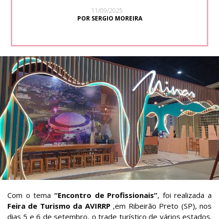
11/09/2025
POR SERGIO MOREIRA
Com o tema
“Encontro de Profissionais”
, foi realizada a
Feira de Turismo da AVIRRP
,em Ribeirão Preto (SP), nos
dias 5 e 6 de setembro, o trade turístico de vários estados.