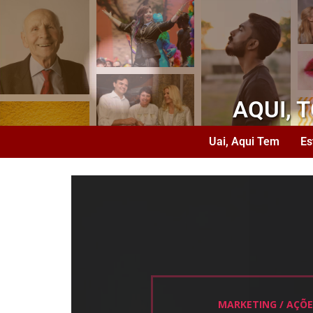
AQUI, 
Uai, Aqui Tem
Es
MARKETING / AÇÕ
MARKETING / AÇÕ