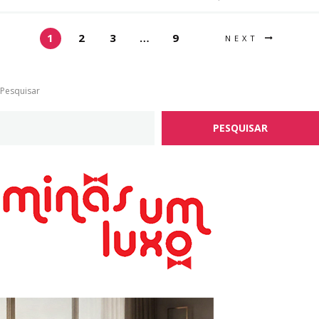
1
2
3
…
9
NEXT
Pesquisar
PESQUISAR